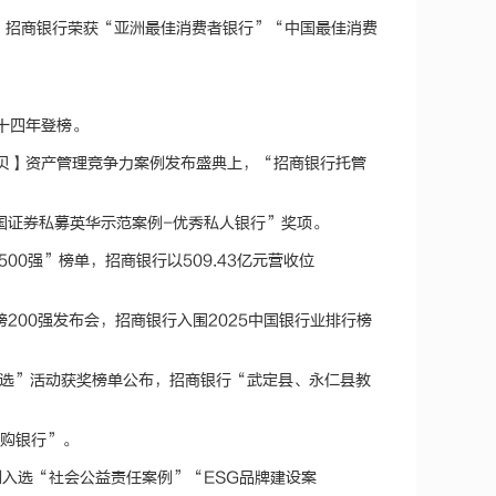
果，招商银行荣获“亚洲最佳消费者银行”“中国最佳消费
续十四年登榜。
【金贝】资产管理竞争力案例发布盛典上，“招商银行托管
中国证券私募英华示范案例-优秀私人银行”奖项。
500强”榜单，招商银行以509.43亿元营收位
榜200强发布会，招商银行入围2025中国银行业排行榜
评选”活动获奖榜单公布，招商银行“武定县、永仁县教
并购银行”。
案例入选“社会公益责任案例”“ESG品牌建设案