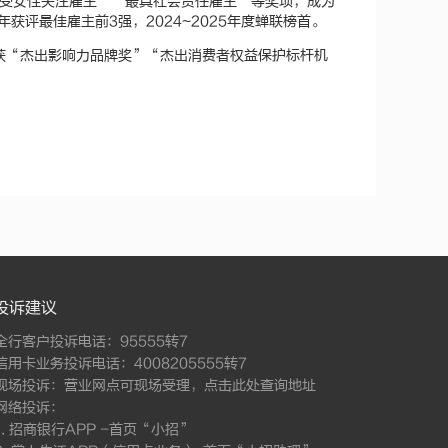
最受女性关注雇主”“最具社会责任雇主”等奖项，成为
年获评最佳雇主前3强，2024~2025年度蝉联榜首。
荣获“杰出影响力品牌奖”“杰出消费者权益保护标杆机
投诉建议
全行客户投诉电话：95555转7
信用卡业务投诉电话：4008205555转7
现场投诉：营业网点可现场受理，
点击此处查询地址
网络投诉：
1. 招商银行APP -首页“小招”