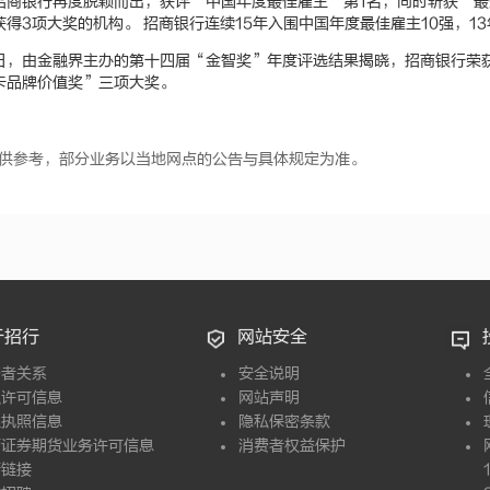
招商银行再度脱颖而出，获评“中国年度最佳雇主”第1名，同时斩获“
得3项大奖的机构。 招商银行连续15年入围中国年度最佳雇主10强，13
月26日，由金融界主办的第十四届“金智奖”年度评选结果揭晓，招商银行
卡品牌价值奖”三项大奖。
供参考，部分业务以当地网点的公告与具体规定为准。
于招行
网站安全
资者关系
安全说明
融许可信息
网站声明
业执照信息
隐私保密条款
营证券期货业务许可信息
消费者权益保护
情链接