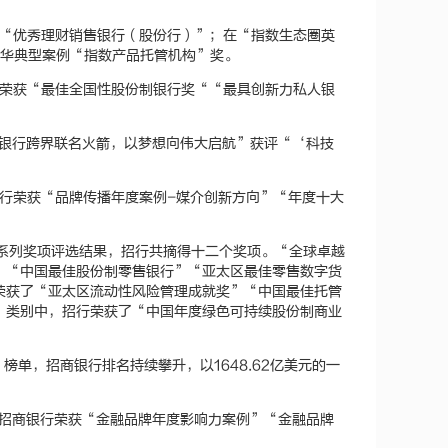
获“优秀理财销售银行（股份行）”；在“指数生态圈英
英华典型案例“指数产品托管机构”奖。
行荣获“最佳全国性股份制银行奖““最具创新力私人银
招商银行跨界联名火箭，以梦想向伟大启航”获评“‘科技
银行荣获“品牌传播年度案例-媒介创新方向”“年度十大
25年度系列奖项评选结果，招行共摘得十二个奖项。“全球卓越
”“中国最佳股份制零售银行”“亚太区最佳零售数字货
荣获了“亚太区流动性风险管理成就奖”“中国最佳托管
”类别中，招行荣获了“中国年度绿色可持续股份制商业
强”榜单，招商银行排名持续攀升，以1648.62亿美元的一
晓，招商银行荣获“金融品牌年度影响力案例”“金融品牌