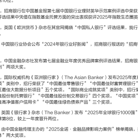
10位。
26日，招商银行在中国基金报第七届中国银行业理财英华示范案例评选中荣
评选结果中凭借在指数基金托管方面的突出表现获评2025年指数生态圈
28日，英国《欧洲货币》杂志在其官网揭晓“中国私人银行”评选结果，我
。
8日，中国银行业协会公布“2024年银行业好新闻”，招商银行报送的“
。
25日，中国金融杂志社发布第七届金融业年度优秀品牌案例评选结果，招商
例”两项大奖。
6日，国际权威机构《亚洲银行家》（The Asian Banker）发布20
项”类别中，招行荣获了“中国最佳零售银行”“中国最佳财富管理银行
区最佳大数据分析项目”五个奖项。“国际商业成就奖项”类别中，招行
佳股份制托管银行”“中国最佳股份制交易银行”四个奖项。“中国奖项
佳高净值客户信用卡”“中国最佳绿色债券产品”三个奖项。
，英国《银行家》杂志（The Banker）发布“2025年全球银行1000
球第8位，较上一年度晋升两位。
8日，由中国金融传媒主办的“2025金诺·金融品牌影响力案例”榜单揭
体”两大奖项。