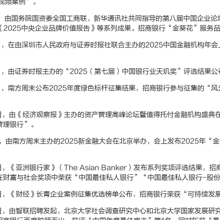
题视频案例”。
3日，由国务院国资委全国工商联、新华通讯社共同指导的第八届中国企业论
单》《2025中央企业品牌价值报告》等系列成果。招商银行“金葵花”服
19日，在由深圳市人民政府与证券时报社联合主办的2025中国金融机构
19日，由证券时报主办的“2025（第七届）中国银行业天玑奖”评选结果
19日，南方周末公布2025年度绿色标杆征集结果，招商银行参与征集的“
月26日，由《经济观察报》主办的资产管理高峰论坛暨值得托付金融机构盛
管理银行”。
5日，由南方周末主办的2025新金融大会在北京举办，会上发布2025年
10日，《亚洲银行家》（The Asian Banker）发布系列奖项评选结
在财富与社会奖项中荣获“中国最佳私人银行”“中国最佳私人银行-股
16日，《财经》长青企业案例征集优选榜单公布，招商银行荣获“可持续发
19日，由智联招聘发起，北京大学社会调查研究中心和北京大学国家发展研