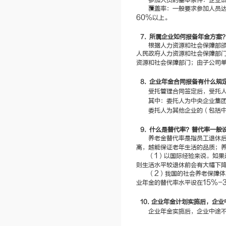
参加人员的基本条件：企业
覆盖率：一般要求参加人员
60%
以上。
7.
所属企业如何报备年金方案
根据人力资源和社会保障部
人民政府人力资源和社会保障部
资源和社会保障部门；由子公司
8.
企业年金合同报备有什么规
受托管理合同签定后，受托
其中：委托人为中央企业集
委托人为其他企业的（包括
9.
什么是替代率？替代率一般
养老金替代率是指员工退休
高，越能保证老年生活的品质；
1
（
）以国际经验来说，如果
则生活水平较退休前会有大幅下
2
（
）我国的社会养老保障体
15%-
业年金的替代率水平设在
10.
企业年金计划实施后，企业
企业年金实施后，企业中途