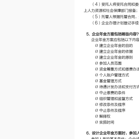
4
（
）受托人将受托合同和委
上人力资源和社会保障部门报备
5
（
）托管人根据托管合同，
6
（
）企业办理计划登记手续
5.
企业年金方案包括哪些内容
企业年金方案应包括以下内
Ø
建立企业年金的目的
Ø
建立企业年金的依据
Ø
建立企业年金的原则
Ø
参加人员范围
Ø
资金筹集方式和缴费办
Ø
个人账户管理方式
Ø
基金管理方式
Ø
待遇计发办法和支付方
Ø
中止缴费的条件
Ø
组织管理和监督方式
Ø
修改条件及程序
Ø
中止条件及程序
Ø
解释权
Ø
实施时间
6.
设计企业年金方案时，参加