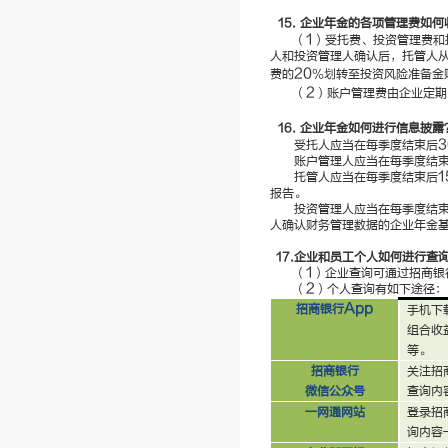
15.
企业年金的各项管理费如何
1
（
）受托费、投资管理费和
人和投资管理人确认后，托管人
20
费的
％划转至投资风险准备金
2
（
）账户管理费由企业定期
16.
企业年金如何进行信息披露
3
受托人应当在每季度结束后
账户管理人应当在每季度结
1
托管人应当在每季度结束后
报告。
投资管理人应当在每季度结
人确认财务管理数据的企业年金
17.
企业和员工个人如何进行查
1
（
）企业查询可通过招商银
2
（
）个人查询有如下途径：
App
招商银行
手机下
组合收
等。
招商银行
关注招
微信公众号
查询内
一网通网站
登录招
询内容