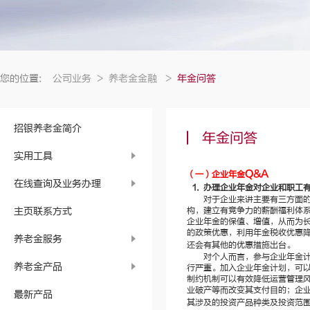
您的位置:
公司业务
>
养老金金融
>
年金问答
招银养老金简介
年金问答
实用工具
Q&A
（一）企业年金
在线查询及业务办理
1.
办理企业年金对企业和职工
对于企业来讲主要有三方面
主页联系方式
构，建立有竞争力的薪酬福利体
企业年金的保值、增值，从而为
的政策优惠，利用年金税收优惠
养老金服务
还会有其他的优惠措施出台。
对个人而言，参与企业年金
养老金产品
行严重。加入企业年金计划，可
制约机制可以有效降低运营管理
业破产等而改变其支付目的；企
最新产品
其涉及的投资产品种类及投资范