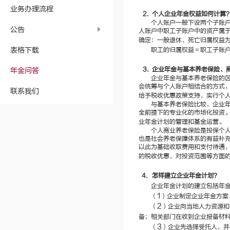
业务办理流程
2.
个人企业年金权益如何计算
个人账户一般下设两个子账
公告
人账户中职工子账户中的资产属
确定：一般退休、死亡归属权益
表格下载
职工的归属权益＝职工子账户
3.
企业年金与基本养老保险、
年金问答
企业年金与基本养老保险的
会统筹与个人账户相结合的方式
联系我们
给予税收优惠政策支持，实行个
与基本养老保险比较，企业
全前提下的专业化的市场化投资
业年金计划的管理和基金运营。
个人商业养老保险是投保个
也是社会养老保障体系的有益补
以此为基础收取费用和支付待遇
的税收优惠，对投资范围等方面
4.
怎样建立企业年金计划？
企业年金计划的建立包括年
1
（
）企业制定企业年金方案
2
（
）企业向当地人力资源和
备；相关部门在收到企业报备材
3
（
）企业先选择受托人，并