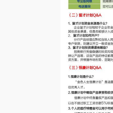
专业版网银
招商银
电话查询
您可以
（二）留才计划
Q&A
1.
留才计划资金来源是什么？
企业留才计划相较于企业年
其他资金渠道，但是否能够计入
2.
留才计划如何开户？
分行产品经理应熟知当地人
专户受限，则建议开立一般资金
3.
留才计划投资渠道有哪些？
招商银行凭借稳健的投资风
转让产品等，这些产品的特征都
资方案，并根据市场形势，定期
（三）恒康计划
Q&A
1.
恒康计划是什么？
“金色人生恒康计划”是涵
住优秀人才。
2.
恒康计划中哪些产品享受税收
恒康计划中终身重疾产品和
5%
以在不超过职工工资总额
标
3.
个人的医疗特需金可以用于何