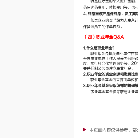
特需医疗金的个人账户金额
药店购药费用、体检费用等，也
4.
终身重疾产品保终身，员工离
A
如果企业购买“给力人生
保留该员工的保单权益。
（四）职业年金
Q&A
1.
什么是职业年金？
职业年金是机关事业单位在
开展事业单位工作人员养老保险
20
度，实行社会化管理服务等。
关聘任制公务员建立职业年金。
2.
职业年金的资金来源和缴费比
职业年金基金的来源由单位
3.
职业年金基金采取怎样的管理
职业年金基金将采取与企业
本页面内容仅供参考，部