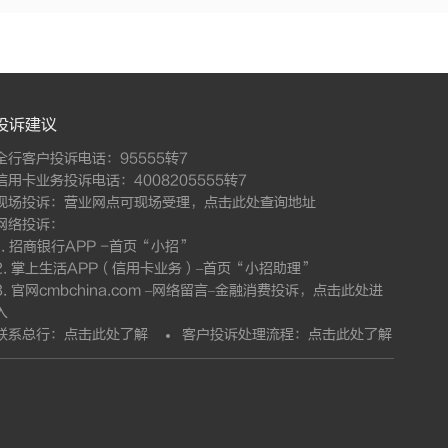
投诉建议
全行客户投诉电话：95555转7
信用卡业务投诉电话：4008205555转7
现场投诉：营业网点可现场受理，
点击此处查询地址
网络投诉：
1. 招商银行APP -首页“小招”
2. 掌上生活APP（信用卡业务）–首页“小招助理”
3. 官网cmbchina.com –网络留言–金融消费投诉，
点击此处进
入
联系总行：
点击此处了解
客户投诉处理流程：
点击此处了解