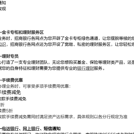
通知
取现
—金卡专柜和理财服务区
业务时，招商银行各网点为您开辟了金卡专柜绿色通道，让您摆脱等候的
知识
，招商银行各网点还为您开设了宽敞、私密的理财服务区，让您轻松
—理财专员
心打造了一支专业理财团队，无论您想购买基金、保险等理财类产品，还
据您的自身特征和理财需要为您提供专业的
银行理财
服务。
—手续费优惠
办理业务时，可享受多项手续费用优惠：
手续费减免
取款手续费减免
5折
续费5折
M取款手续费减免需同时满足资产达标需求，具体规则以各分行规定为准
—
电话银行
、
网上银行
、短信通知