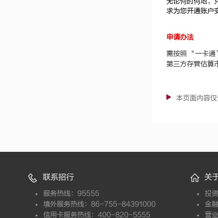
无论何时何地，
求为您开通账户
申请办法
需按照
“一卡通
第三方存管估算
本页面内容仅
联系招行
关
服务热线：95555
投
境外服务热线：86-755-84391000
金
信用卡服务热线：400-820-5555
营