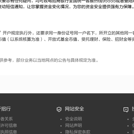
只要您有任何疑问，均可致电招商银行全国统一客服热线95555或者登陆
变动短信通知，让您掌握资金变化情况，为您的资金安全提供强有力保障
”开户规定执行外，还要求同一身份证号同一户名下，所开立的其他同一
市值（以系统核算为准）、开放式基金市值、受托理财、保险、招财金等
供参考，部分业务以当地网点的公告与具体规定为准。
于招行
网站安全
资者关系
安全说明
融许可信息
网站声明
业执照信息
隐私保密条款