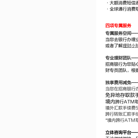
·大额消费短信
·全球通行消费
四项专属服务
专属服务空间—
当您去银行办理
或者了解
理财小
专业理财团队—
招商银行为您贴
财专员团队，根
独享费用减免—
当您在招商银行
免异地存取款
境内
跨行ATM
境外汇款手续费
跨行转账汇款手
*境内跨行AT
立体咨询平台—