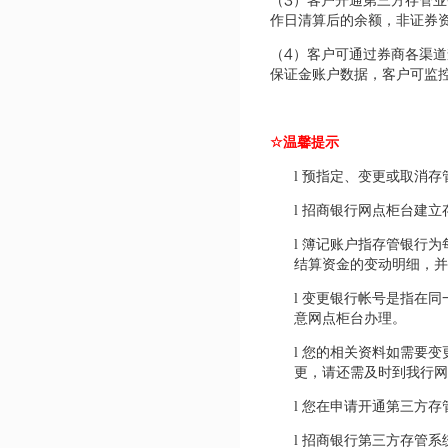
3
（
）客户开通第三方存管业
作日清算后的余额，非证券
4
（
）客户可通过券商各渠道
保证金账户数据，客户可监
☆
温馨提示
l
预指定、变更或取消存
l
招商银行网点柜台建立
l
簿记账户指存管银行为
结算资金的变动明细，并
l
变更银行帐号是指在同
意网点柜台办理。
l
您的相关资料如需要变
更，请还需及时到我行网
l
您在申请开通第三方存
l
招商银行第三方存管系