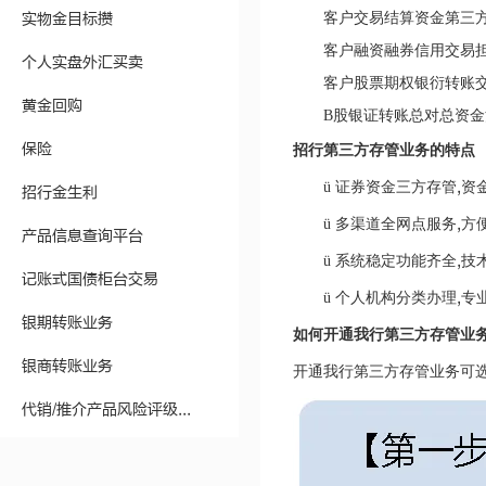
实物金目标攒
客户交易结算资金第三
客户融资融券信用交易
个人实盘外汇买卖
客户股票期权银衍转账
黄金回购
B
股银证转账总对总资金
保险
招行第三方存管业务的特点
,
ü
证券资金三方存管
资
招行金生利
,
ü
多渠道全网点服务
方
产品信息查询平台
,
ü
系统稳定功能齐全
技
记账式国债柜台交易
,
ü
个人机构分类办理
专
银期转账业务
如何开通我行第三方存管业
银商转账业务
开通我行第三方存管业务可
代销/推介产品风险评级...